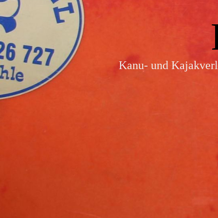
Kanu- und Kajakver